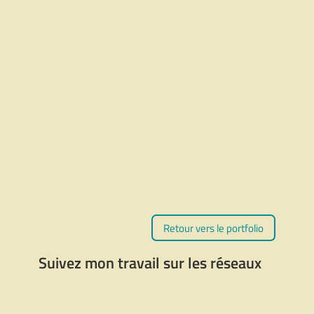
Albi
,
Albi la Rouge
,
Expositions
,
Illustrations
Basilique Notre-Dame de la Garde (la
Bonne-Mère de Marseille)
À partir de
10,00
€
Choix des options
France
,
Illustrations
Retour vers le portfolio
Suivez mon travail sur les réseaux