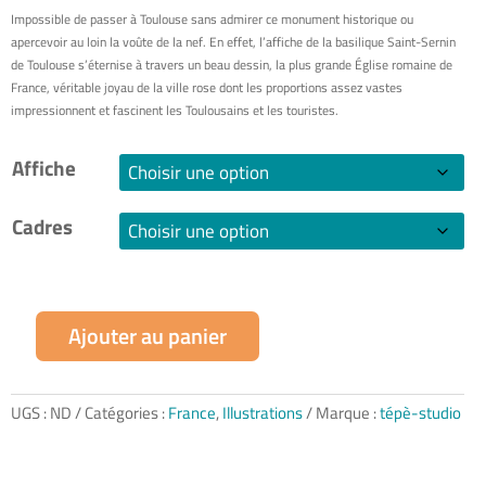
Impossible de passer à Toulouse sans admirer ce monument historique ou
apercevoir au loin la voûte de la nef. En effet, l’affiche de la basilique Saint-Sernin
de Toulouse s’éternise à travers un beau dessin, la plus grande Église romaine de
France, véritable joyau de la ville rose dont les proportions assez vastes
impressionnent et fascinent les Toulousains et les touristes.
Affiche
Cadres
Ajouter au panier
quantité
de
Basilique
Saint-
UGS :
ND
Catégories :
France
,
Illustrations
Marque :
tépè-studio
Sernin
de
Toulouse