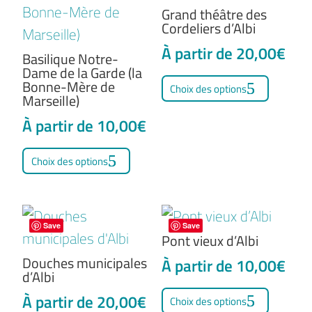
peuvent
peuven
Grand théâtre des
être
être
Cordeliers d’Albi
choisies
choisie
À partir de
20,00
€
Basilique Notre-
sur
sur
Dame de la Garde (la
Ce
Bonne-Mère de
Choix des options
la
la
produit
Marseille)
page
page
a
À partir de
10,00
€
du
du
plusieu
Ce
produit
produit
Choix des options
variati
produit
Les
a
option
plusieurs
peuven
Save
Save
variations.
Pont vieux d’Albi
être
Les
Douches municipales
À partir de
10,00
€
choisie
d’Albi
options
Ce
sur
À partir de
20,00
€
peuvent
Choix des options
produit