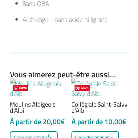
Sans OBA
Archivage - sans acide ni lignine
Vous aimerez peut-être aussi…
Save
Save
Moulins Albigeois
Collégiale Saint-Salvy
d’Albi
d’Albi
À partir de
20,00
€
À partir de
10,00
€
Ce
Ce
Choix des options
Choix des options