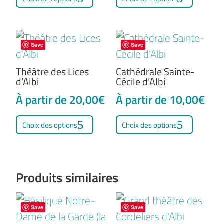
produit
produit
a
a
plusieurs
plusieu
Save
Save
variations.
variati
Les
Les
Théâtre des Lices
Cathédrale Sainte-
d’Albi
Cécile d’Albi
options
option
À partir de
20,00
€
À partir de
10,00
€
peuvent
peuven
Ce
Ce
être
être
Choix des options
Choix des options
produit
produit
choisies
choisie
a
a
sur
sur
plusieurs
plusieu
la
la
Produits similaires
variations.
variati
page
page
Les
Les
du
du
options
option
Save
Save
produit
produit