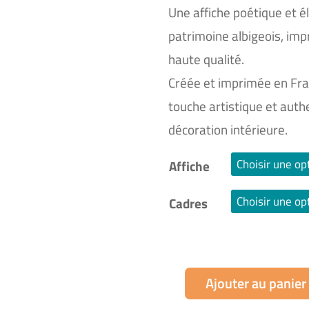
Une affiche poétique et é
patrimoine albigeois, imp
haute qualité.
Créée et imprimée en Fra
touche artistique et auth
décoration intérieure.
Affiche
Cadres
Ajouter au panier
quantité