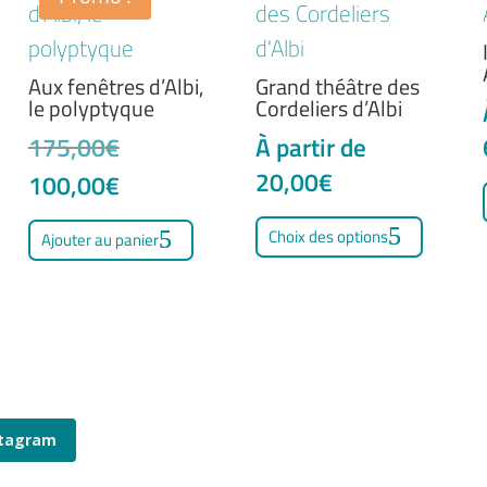
uvent
peuvent
peuve
e
être
être
Aux fenêtres d’Albi,
Grand théâtre des
isies
choisies
choisi
le polyptyque
Cordeliers d’Albi
sur
sur
Le
175,00
€
À partir de
la
la
prix
20,00
€
Le
100,00
€
ge
page
page
initial
Ce
prix
du
du
Choix des options
Ajouter au panier
était :
produi
actuel
duit
produit
produi
175,00€.
a
est :
plusie
100,00€.
variati
Les
option
stagram
peuve