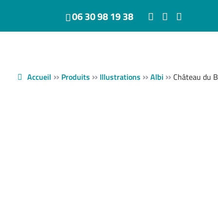
06 30 98 19 38
»
»
»
»
Accueil
Produits
Illustrations
Albi
Château du Bo