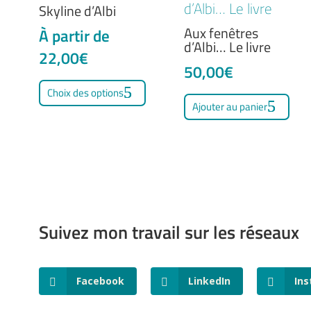
Skyline d’Albi
peuvent
pe
Aux fenêtres
être
êtr
À partir de
d’Albi… Le livre
choisies
cho
22,00
€
50,00
€
sur
sur
Ce
Choix des options
la
la
produit
Ajouter au panier
page
pa
a
du
du
plusieurs
produit
pro
variations.
Les
options
Suivez mon travail sur les réseaux
peuvent
être
choisies
Facebook
LinkedIn
In
sur