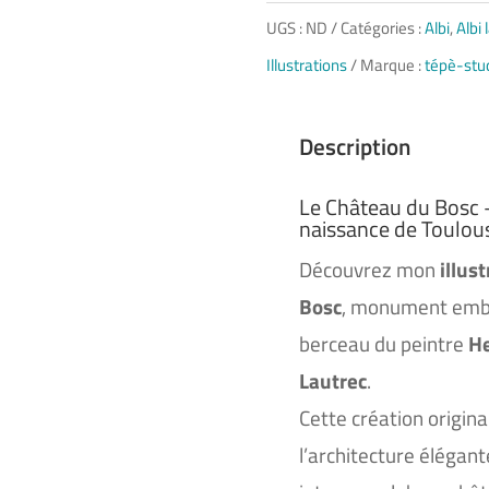
de
UGS :
ND
Catégories :
Albi
,
Albi
Château
Illustrations
Marque :
tépè-stu
du
Bosc
Description
d’Albi
Le Château du Bosc – 
naissance de Toulou
Découvrez mon
illus
Bosc
, monument embl
berceau du peintre
He
Lautrec
.
Cette création origi
l’architecture élégan