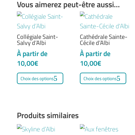
Vous aimerez peut-être aussi…
Collégiale Saint-
Cathédrale Sainte-
Salvy d’Albi
Cécile d’Albi
À partir de
À partir de
10,00
€
10,00
€
Ce
Ce
Choix des options
Choix des options
produit
pro
a
a
plusieurs
plu
variations.
var
Produits similaires
Les
Le
options
opt