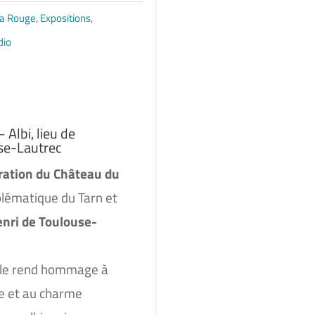
 la Rouge
,
Expositions
,
dio
Albi, lieu de
se-Lautrec
tration du Château du
ématique du Tarn et
nri de Toulouse-
nale rend hommage à
te et au charme