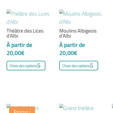
Théâtre des Lices
Moulins Albigeois
d’Albi
d’Albi
À partir de
À partir de
20,00
€
20,00
€
Ce
Ce
Choix des options
Choix des options
duit
produit
produi
a
a
sieurs
plusieurs
plusie
iations.
variations.
variati
s
Les
Les
ions
options
option
Promo !