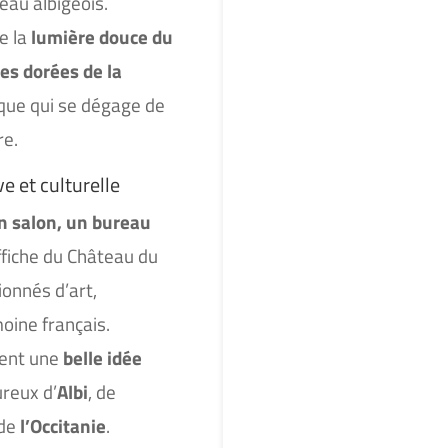
eau albigeois.
re la
lumière douce du
es dorées de la
ique qui se dégage de
re.
e et culturelle
n salon, un bureau
affiche du Château du
ionnés d’art,
moine français.
ment une
belle idée
reux d’
Albi
, de
de
l’Occitanie
.