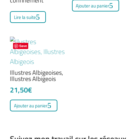
confinement
être
Ajouter au panier
initial
actuel
choisies
était :
est :
Lire la suite
sur
27,00€.
21,60€
la
page
Save
du
produit
Illustres Albigeoises,
Illustres Albigeois
21,50
€
Ajouter au panier
Suivez mon travail sur les réseaux