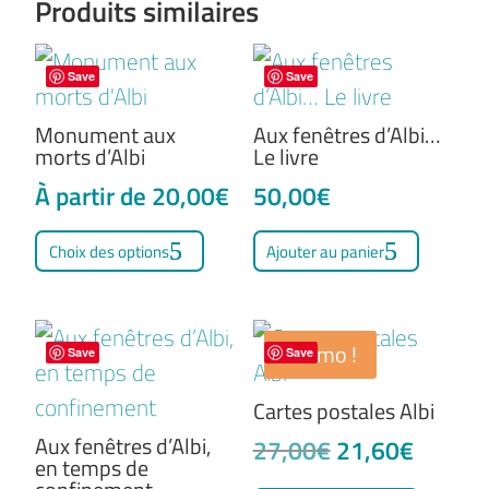
Produits similaires
variations.
variati
page
page
Les
Les
du
du
options
option
Save
Save
produit
produit
peuvent
peuven
Monument aux
Aux fenêtres d’Albi…
être
être
morts d’Albi
Le livre
choisies
choisie
À partir de
20,00
€
50,00
€
sur
sur
Ce
Choix des options
Ajouter au panier
la
la
produit
page
page
a
du
du
plusieurs
Promo !
Save
Save
produit
produit
variations.
Les
Cartes postales Albi
options
Aux fenêtres d’Albi,
Le
Le
27,00
€
21,60
€
en temps de
peuvent
prix
prix