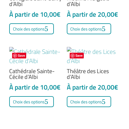
d’Albi
d’Albi
À partir de
10,00
€
À partir de
20,00
€
Ce
Ce
Choix des options
Choix des options
produit
produit
a
a
plusieurs
plusieu
Save
Save
variations.
variati
Les
Les
Cathédrale Sainte-
Théâtre des Lices
Cécile d’Albi
d’Albi
options
option
À partir de
10,00
€
À partir de
20,00
€
peuvent
peuven
Ce
Ce
être
être
Choix des options
Choix des options
produit
produit
choisies
choisie
a
a
sur
sur
plusieurs
plusieu
la
la