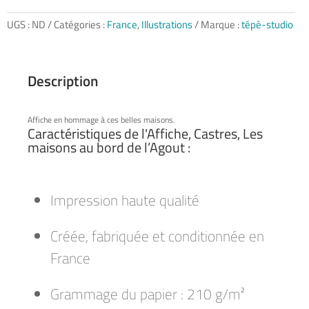
Castres,
Les
UGS :
ND
Catégories :
France
,
Illustrations
Marque :
tépè-studio
maisons
au
bord
Description
de
l’Agout
Affiche en hommage à ces belles maisons.
Caractéristiques de l'Affiche, Castres, Les
maisons au bord de l’Agout :
Impression haute qualité
Créée, fabriquée et conditionnée en
France
Grammage du papier : 210 g/m²