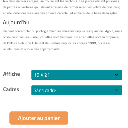
Aux deux derniers étages, se trouvaient les séchoirs. Ces pièces étaient pourvues
de petites ouvertures qu’il devait être aisé de fermer avec des volets de bois pour,
en été, défendre les cuirs des ardeurs du soleil et en hiver de la force de la gelée.
Aujourd’hui
On peut contempler ou photographier ces maisons depuis les quais de l’Agout, mais
on ne peut pas les visiter, car elles sont habitées. En effet, elles sont la propriété
de l’Office Public de l’Habitat de Castres depuis les années 1980, qui les a
réhabilitées et y loue des appartements.
Affiche
Cadres
Ajouter au panier
quantité
de