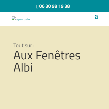
06 30 98 19 38
Aux Fenêtres
Albi
Aux fenêtres d’Albi… Le livre
50,00
€