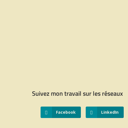
Choix de
France
,
Illustrat
Notre-Dame de Paris
À partir de
10,00
€
Choix des options
France
,
Illustrations
Suivez mon travail sur les réseaux
Facebook
LinkedIn