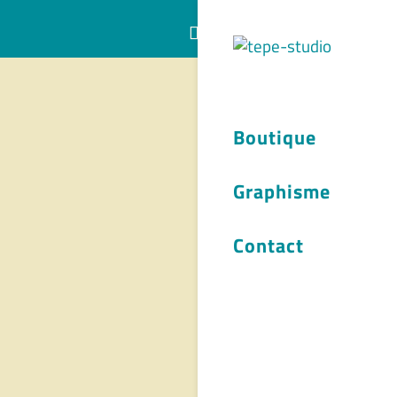
Articles 0
Boutique
Graphisme
Contact
Saint-
 Toulouse
10,00
€
es options
ations