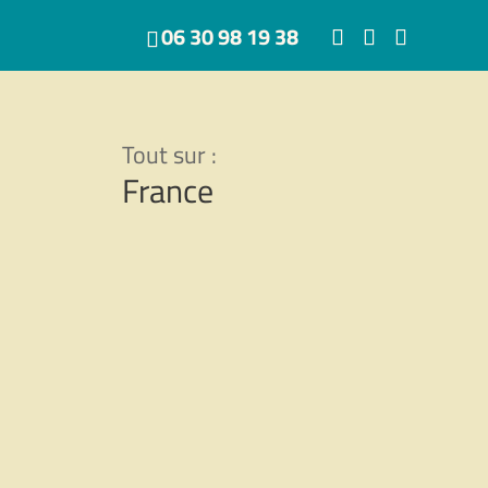
06 30 98 19 38
France
Cathédrale Sainte-
Cécile d’Albi
Basilique N
À partir de
10,00
€
Dame de la 
Bonne-Mèr
Choix des options
Marseille)
France
,
Illustrations
À partir de
1