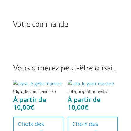
Votre commande
Vous aimerez peut-être aussi…
Ulyra, le gentil monstre
Jelia, le gentil monstre
À partir de
À partir de
10,00
€
10,00
€
Ce
Ce
produit
produi
Choix des
Choix des
a
a