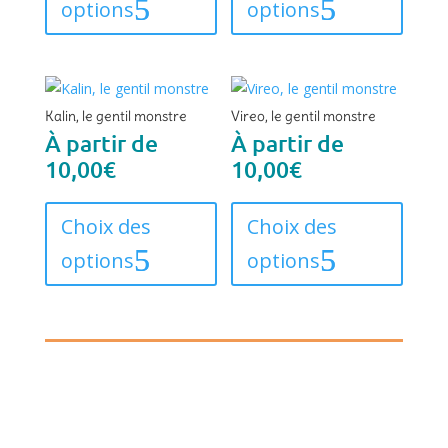
options
options
plusieurs
plusieu
variations.
variati
Les
Les
options
option
Kalin, le gentil monstre
Vireo, le gentil monstre
peuvent
peuven
À partir de
À partir de
être
être
10,00
€
10,00
€
choisies
choisie
Ce
Ce
sur
sur
produit
produi
Choix des
Choix des
la
la
a
a
page
page
options
options
plusieurs
plusieu
du
du
variations.
variati
produit
produi
Les
Les
options
option
peuvent
peuven
être
être
choisies
choisie