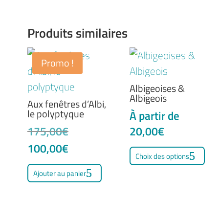
Produits similaires
Promo !
Albigeoises &
Albigeois
Aux fenêtres d’Albi,
le polyptyque
À partir de
Le
175,00
€
20,00
€
prix
Ce
Le
100,00
€
Choix des options
initial
pro
prix
Ajouter au panier
était :
a
actuel
175,00€.
plu
est :
var
100,00€.