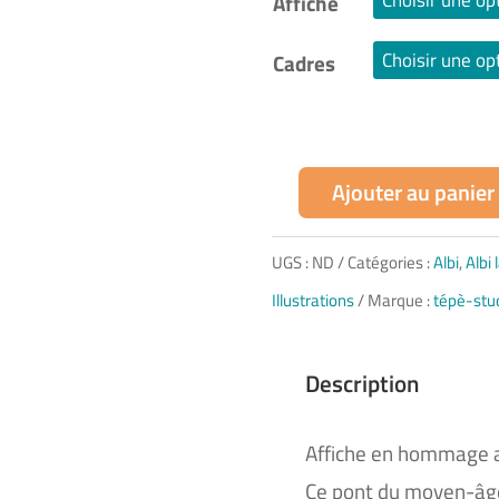
Affiche
Cadres
Ajouter au panier
quantité
de
UGS :
ND
Catégories :
Albi
,
Albi
Pont
Illustrations
Marque :
tépè-stu
vieux
d’Albi
Description
Affiche en hommage au
Ce pont du moyen-âge