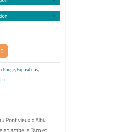
 la Rouge
,
Expositions
,
dio
 Pont vieux d’Albi.
 enjambe le Tarn et