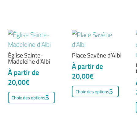
Église Sainte-
Place Savène d’Albi
Madeleine d’Albi
À partir de
À partir de
20,00
€
20,00
€
Ce
Ce
Choix des options
produi
Choix des options
duit
produit
a
a
plusie
sieurs
plusieurs
variati
iations.
variations.
Les