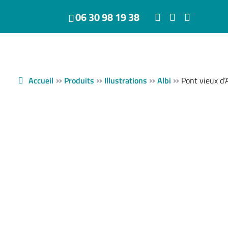
06 30 98 19 38
»
»
»
»
Accueil
Produits
Illustrations
Albi
Pont vieux d’