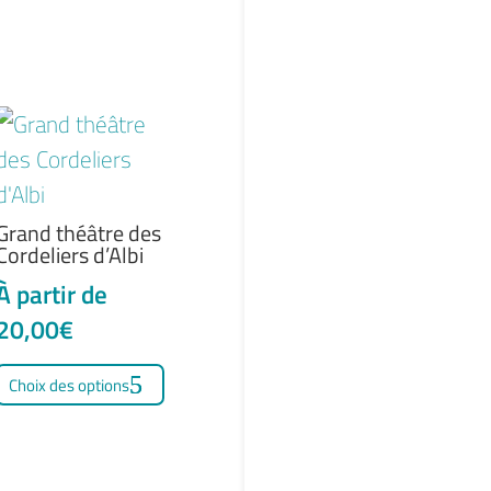
Grand théâtre des
Cordeliers d’Albi
À partir de
20,00
€
t
Ce
Choix des options
produit
urs
a
ons.
plusieurs