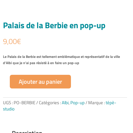
Palais de la Berbie en pop-up
9,00
€
Le Palais de la Berbie est tellement emblématique et représentatif de la ville
d’Albi que je n’ai pas résisté à en faire un pop-up
Ajouter au panier
quantité
de
Palais
de
UGS :
PO-BERBIE
Catégories :
Albi
,
Pop-up
Marque :
tépè-
la
studio
Berbie
en
pop-