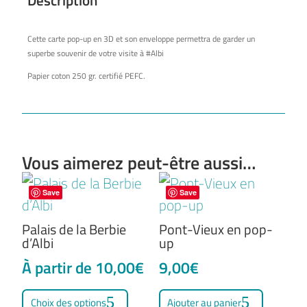
Description
up
Cette carte pop-up en 3D et son enveloppe permettra de garder un
superbe souvenir de votre visite à #Albi
Papier coton 250 gr. certifié PEFC.
Vous aimerez peut-être aussi…
Save
Save
Palais de la Berbie
Pont-Vieux en pop-
d’Albi
up
À partir de
10,00
€
9,00
€
Ce
Choix des options
Ajouter au panier