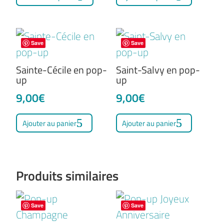
produit
a
plusieurs
Save
Save
variations.
Les
Sainte-Cécile en pop-
Saint-Salvy en pop-
up
up
options
9,00
€
9,00
€
peuvent
être
Ajouter au panier
Ajouter au panier
choisies
sur
la
Produits similaires
page
du
Save
Save
produit