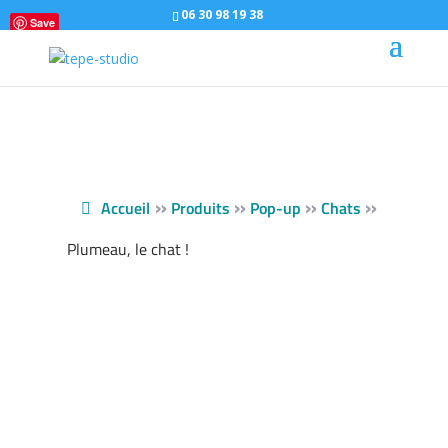
06 30 98 19 38
Save
»
»
»
»
Accueil
Produits
Pop-up
Chats
Plumeau, le chat !