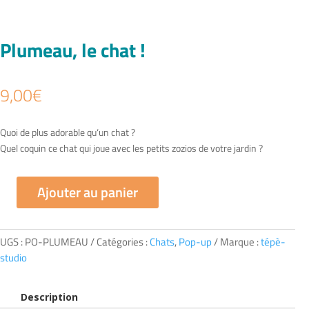
Plumeau, le chat !
9,00
€
Quoi de plus adorable qu‘un chat ?
Quel coquin ce chat qui joue avec les petits zozios de votre jardin ?
Ajouter au panier
quantité
de
Plumeau,
UGS :
PO-PLUMEAU
Catégories :
Chats
,
Pop-up
Marque :
tépè-
le
studio
chat
!
Description