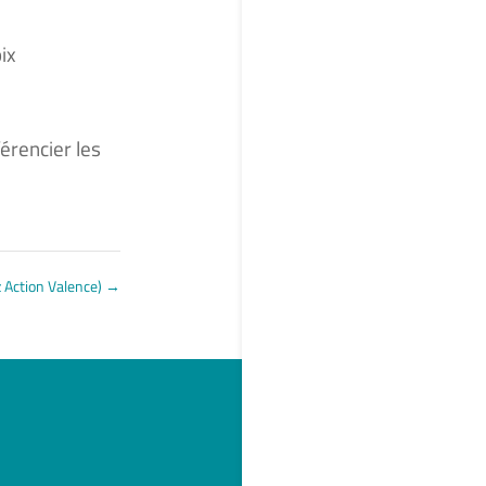
ix
érencier les
z Action Valence)
→