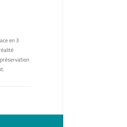
pace en 3
éalité
 préservation
t.