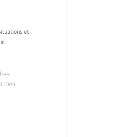
situations et
ic.
ches
ations