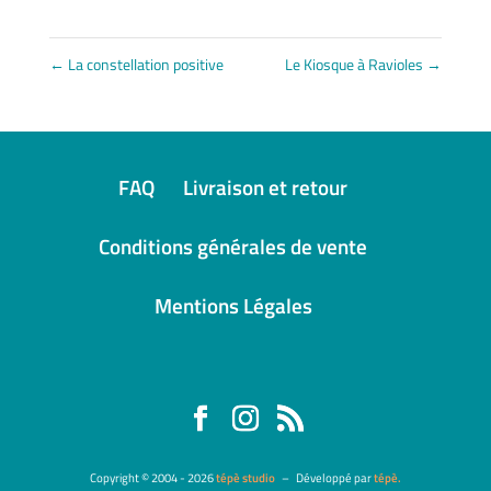
←
La constellation positive
Le Kiosque à Ravioles
→
FAQ
Livraison et retour
Conditions générales de vente
Mentions Légales
Copyright © 2004 - 2026
tépè studio
–
Développé par
tépè.