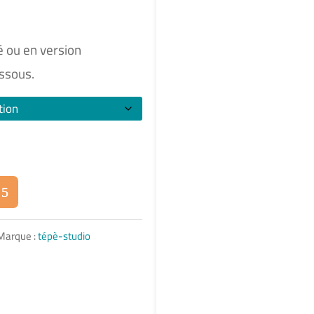
é ou en version
essous.
Marque :
tépè-studio