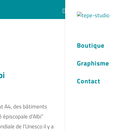
Articles 0
Boutique
Graphisme
bi
Contact
at A4, des bâtiments
 épiscopale d’Albi”
diale de l’Unesco il y a