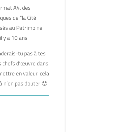
format A4, des
ues de “la Cité
assés au Patrimoine
l y a 10 ans.
derais-tu pas à tes
s chefs d’œuvre dans
mettre en valeur, cela
r à n’en pas douter 🙂