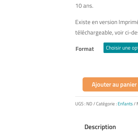
10 ans.
Existe en version Imprim
téléchargeable, voir ci-d
Format
Ajouter au panier
quantité
de
UGS :
ND
Catégorie :
Enfants
Lot
coloriages
Description
Albi