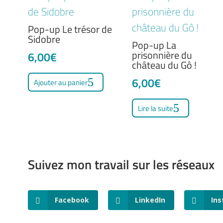
Pop-up Le trésor de
Sidobre
Pop-up La
prisonnière du
6,00
€
château du Gô !
6,00
€
Ajouter au panier
Lire la suite
Suivez mon travail sur les réseaux
Facebook
LinkedIn
In