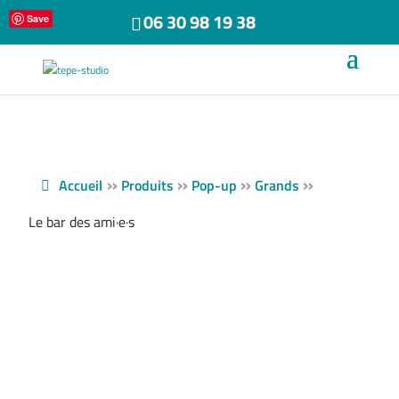
06 30 98 19 38
Save
»
»
»
»
Accueil
Produits
Pop-up
Grands
Le bar des ami·e·s