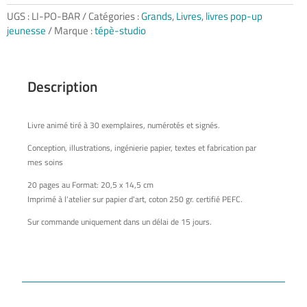
Le
bar
UGS :
LI-PO-BAR
Catégories :
Grands
,
Livres
,
livres pop-up
des
jeunesse
Marque :
tépè-studio
ami·e·s
Description
Livre animé tiré à 30 exemplaires, numérotés et signés.
Conception, illustrations, ingénierie papier, textes et fabrication par
mes soins
20 pages au Format: 20,5 x 14,5 cm
Imprimé à l'atelier sur papier d'art, coton 250 gr. certifié PEFC.
Sur commande uniquement dans un délai de 15 jours.