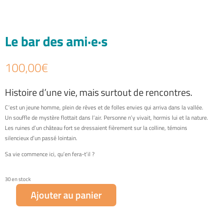
Le bar des ami·e·s
100,00
€
Histoire d’une vie, mais surtout de rencontres.
C’est un jeune homme, plein de rêves et de folles envies qui arriva dans la vallée.
Un souffle de mystère flottait dans l’air. Personne n’y vivait, hormis lui et la nature.
Les ruines d’un château fort se dressaient fièrement sur la colline, témoins
silencieux d’un passé lointain.
Sa vie commence ici, qu’en fera-t’il ?
30 en stock
Ajouter au panier
quantité
de