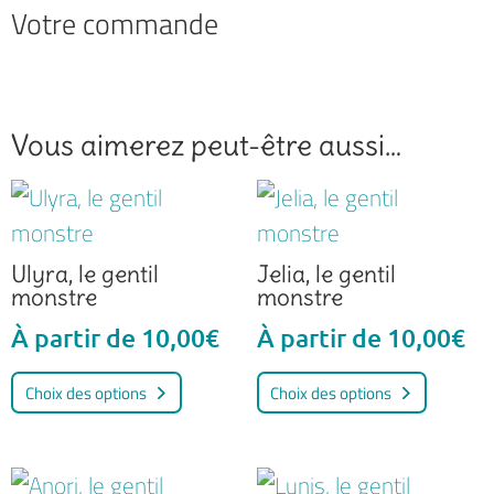
Votre commande
Vous aimerez peut-être aussi…
Ulyra, le gentil
Jelia, le gentil
monstre
monstre
À partir de
10,00
€
À partir de
10,00
€
Ce
Ce
Choix des options
Choix des options
produit
produi
a
a
plusieurs
plusieu