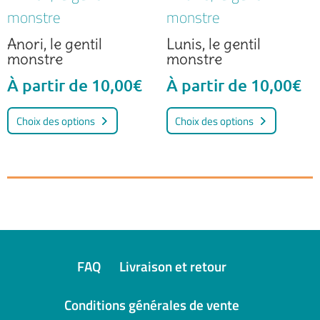
variations.
variati
Les
Les
Anori, le gentil
Lunis, le gentil
options
option
monstre
monstre
peuvent
peuven
À partir de
10,00
€
À partir de
10,00
€
être
être
Ce
Ce
Choix des options
Choix des options
choisies
choisie
produit
produi
sur
sur
a
a
la
la
plusieurs
plusieu
page
page
variations.
variati
du
du
Les
Les
produit
produi
options
option
peuvent
peuven
FAQ
Livraison et retour
être
être
Conditions générales de vente
choisies
choisie