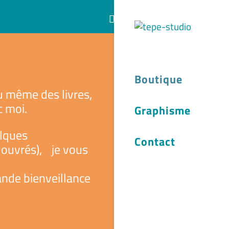
Articles 0
Boutique
ou même des livres,
c moi.
Graphisme
elques
Contact
s ouvrés), je vous
ande bienveillance