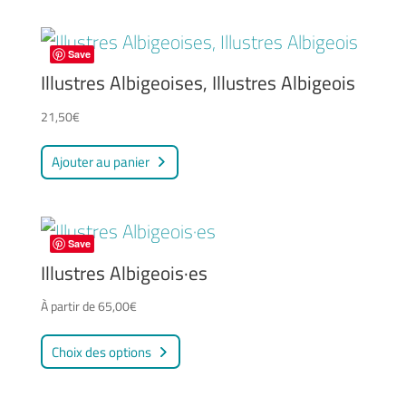
a
choisies
plusieurs
sur
Save
variations.
Illustres Albigeoises, Illustres Albigeois
la
Les
page
21,50
€
options
du
peuvent
Ajouter au panier
produit
être
choisies
sur
Save
Illustres Albigeois·es
la
page
À partir de
65,00
€
du
Ce
Choix des options
produit
produit
a