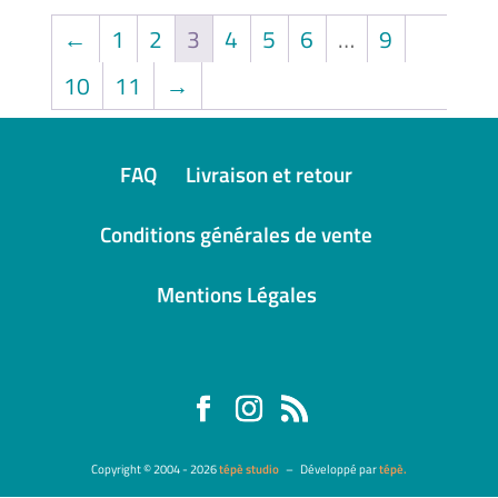
plusieurs
←
1
2
3
4
5
6
…
9
variations.
10
11
→
Les
options
peuvent
FAQ
Livraison et retour
être
choisies
Conditions générales de vente
sur
Mentions Légales
la
page
du
produit
Copyright © 2004 - 2026
tépè studio
–
Développé par
tépè.