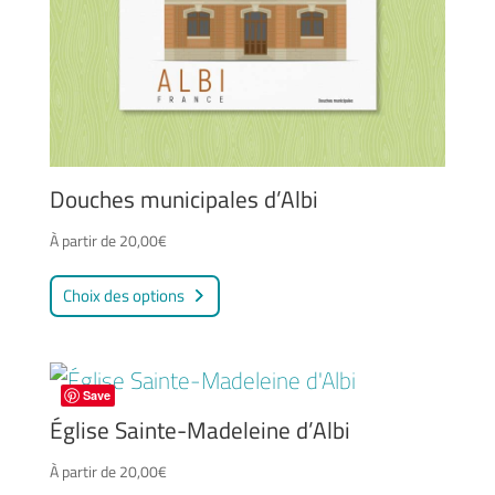
Douches municipales d’Albi
À partir de
20,00
€
Ce
Choix des options
produit
a
plusieurs
Save
variations.
Église Sainte-Madeleine d’Albi
Les
À partir de
20,00
€
options