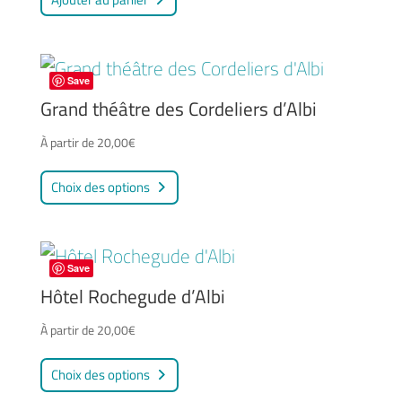
produit
être
choisies
sur
Save
Grand théâtre des Cordeliers d’Albi
la
page
À partir de
20,00
€
du
Ce
Choix des options
produit
produit
a
plusieurs
Save
variations.
Hôtel Rochegude d’Albi
Les
À partir de
20,00
€
options
Ce
peuvent
Choix des options
produit
être