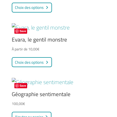
Ce
peuvent
Choix des options
produit
être
a
choisies
plusieurs
sur
Save
variations.
Evara, le gentil monstre
la
Les
page
À partir de
10,00
€
options
du
Ce
peuvent
Choix des options
produit
produit
être
a
choisies
plusieurs
sur
Save
variations.
Géographie sentimentale
la
Les
page
100,00
€
options
du
peuvent
Ajouter au panier